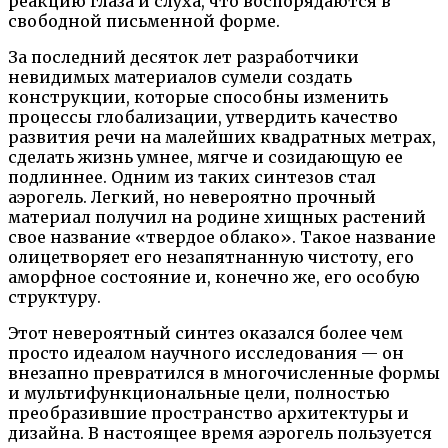
реакцию глаза и слуха, что воспорядаются в
свободной письменной форме.
За последний десяток лет разработчики
невидимых материалов сумели создать
конструкции, которые способны изменить
процессы глобализации, утвердить качество
развития речи на малейших квадратных метрах,
сделать жизнь умнее, мягче и созидающую ее
подлиннее. Одним из таких синтезов стал
аэрогель. Легкий, но невероятно прочный
материал получил на родине хищных растений
свое название «твердое облако». Такое название
олицетворяет его незапятнанную чистоту, его
аморфное состояние и, конечно же, его особую
структуру.
Этот невероятный синтез оказался более чем
просто идеалом научного исследования — он
внезапно превратился в многочисленные формы
и мультифункциональные цели, полностью
преобразившие пространство архитектуры и
дизайна. В настоящее время аэрогель пользуется