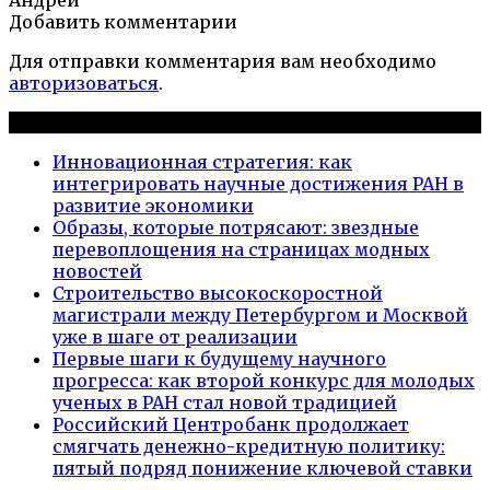
Добавить комментарии
Для отправки комментария вам необходимо
авторизоваться
.
Новые публикации
Инновационная стратегия: как
интегрировать научные достижения РАН в
развитие экономики
Образы, которые потрясают: звездные
перевоплощения на страницах модных
новостей
Строительство высокоскоростной
магистрали между Петербургом и Москвой
уже в шаге от реализации
Первые шаги к будущему научного
прогресса: как второй конкурс для молодых
ученых в РАН стал новой традицией
Российский Центробанк продолжает
смягчать денежно-кредитную политику:
пятый подряд понижение ключевой ставки