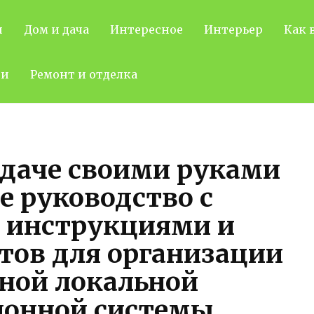
н
Дом и дача
Интересное
Интерьер
Как 
ти
Ремонт и отделка
 даче своими руками
е руководство с
 инструкциями и
тов для организации
ной локальной
ионной системы