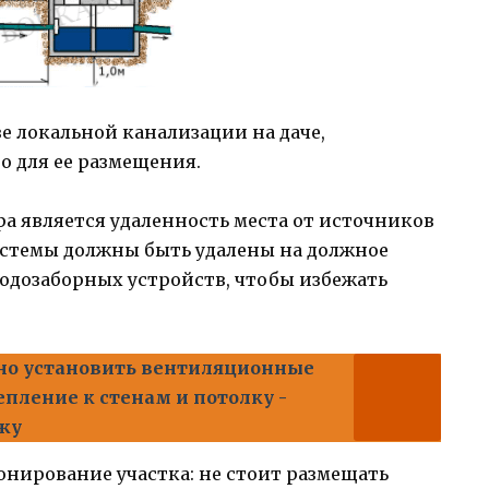
е локальной канализации на даче,
о для ее размещения.
а является удаленность места от источников
истемы должны быть удалены на должное
водозаборных устройств, чтобы избежать
но установить вентиляционные
пление к стенам и потолку -
жу
онирование участка: не стоит размещать