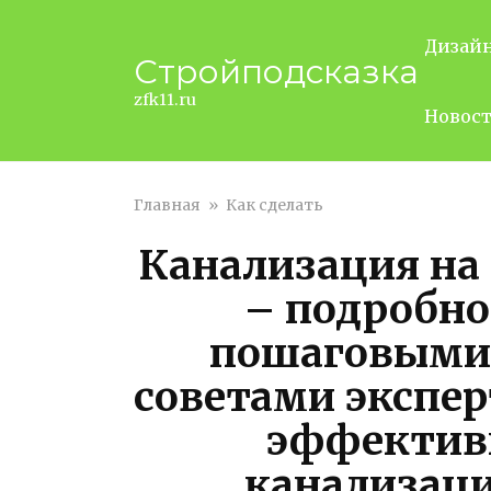
Перейти
к
Дизай
Стройподсказка
контенту
zfk11.ru
Новос
Главная
»
Как сделать
Канализация на
– подробно
пошаговыми
советами экспер
эффектив
канализац