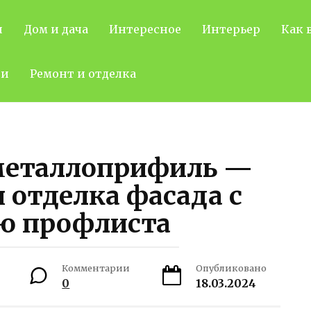
н
Дом и дача
Интересное
Интерьер
Как 
ти
Ремонт и отделка
металлоприфиль —
 отделка фасада с
ю профлиста
Комментарии
Опубликовано
0
18.03.2024