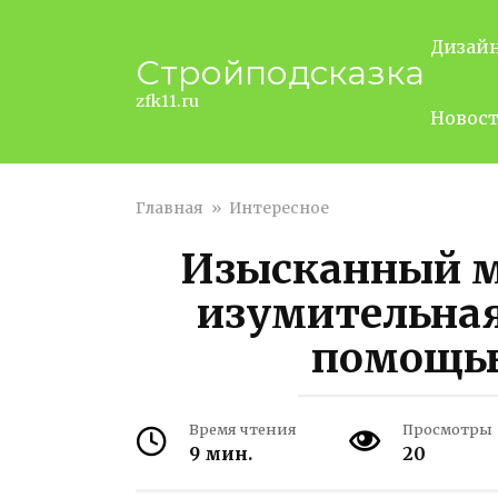
Перейти
к
Дизай
Стройподсказка
контенту
zfk11.ru
Новос
Главная
»
Интересное
Изысканный 
изумительная
помощь
Время чтения
Просмотры
9 мин.
20