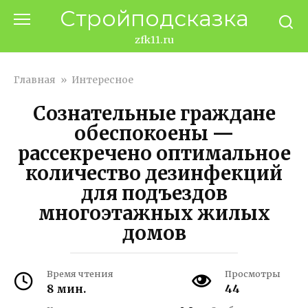
Перейти
Стройподсказка
к
контенту
zfk11.ru
Главная
»
Интересное
Сознательные граждане
обеспокоены —
рассекречено оптимальное
количество дезинфекций
для подъездов
многоэтажных жилых
домов
Время чтения
Просмотры
8 мин.
44