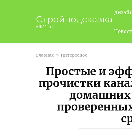
Перейти
к
Дизай
Стройподсказка
контенту
zfk11.ru
Новос
Главная
»
Интересное
Простые и эф
прочистки кана
домашних 
проверенных
с