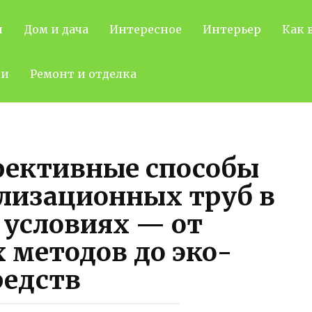
н
Дом и дача
Интересное
Интерьер
Как 
ти
Ремонт и отделка
фективные способы
лизационных труб в
условиях — от
 методов до эко-
редств