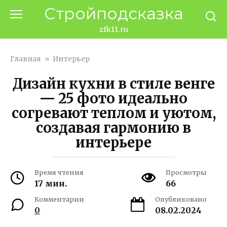
Перейти
Стройподсказка
к
контенту
zfk11.ru
Главная
»
Интерьер
Дизайн кухни в стиле венге
— 25 фото идеально
согревают теплом и уютом,
создавая гармонию в
интерьере
Время чтения
Просмотры
17 мин.
66
Комментарии
Опубликовано
0
08.02.2024