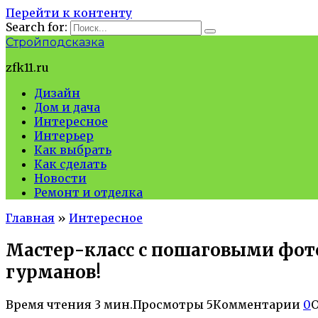
Перейти к контенту
Search for:
Стройподсказка
zfk11.ru
Дизайн
Дом и дача
Интересное
Интерьер
Как выбрать
Как сделать
Новости
Ремонт и отделка
Главная
»
Интересное
Мастер-класс с пошаговыми фото 
гурманов!
Время чтения
3 мин.
Просмотры
5
Комментарии
0