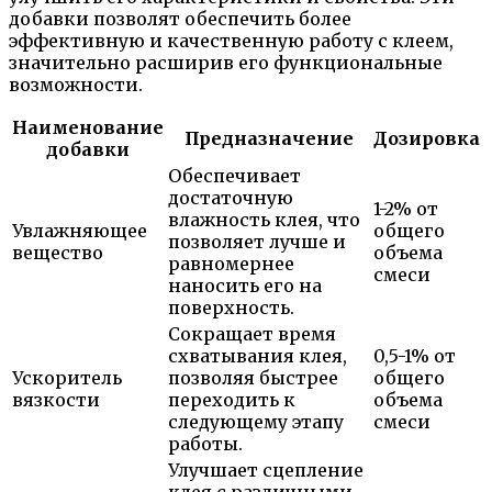
добавки позволят обеспечить более
эффективную и качественную работу с клеем,
значительно расширив его функциональные
возможности.
Наименование
Предназначение
Дозировка
добавки
Обеспечивает
достаточную
1-2% от
влажность клея, что
Увлажняющее
общего
позволяет лучше и
вещество
объема
равномернее
смеси
наносить его на
поверхность.
Сокращает время
схватывания клея,
0,5-1% от
Ускоритель
позволяя быстрее
общего
вязкости
переходить к
объема
следующему этапу
смеси
работы.
Улучшает сцепление
клея с различными