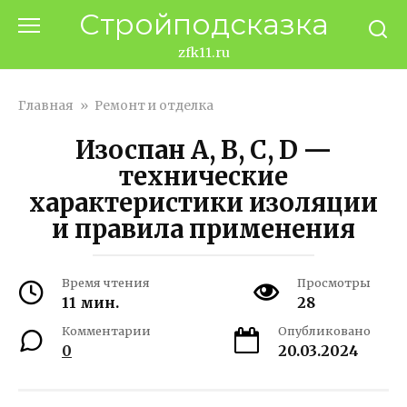
Перейти
Стройподсказка
к
контенту
zfk11.ru
Главная
»
Ремонт и отделка
Изоспан A, B, C, D —
технические
характеристики изоляции
и правила применения
Время чтения
Просмотры
11 мин.
28
Комментарии
Опубликовано
0
20.03.2024