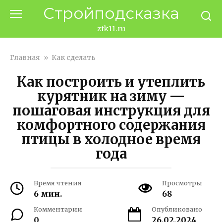
Перейти
Стройподсказка
к
контенту
zfk11.ru
Главная
»
Как сделать
Как построить и утеплить
курятник на зиму —
пошаговая инструкция для
комфортного содержания
птицы в холодное время
года
Время чтения
Просмотры
6 мин.
68
Комментарии
Опубликовано
0
26.02.2024