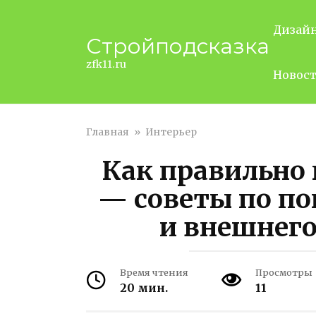
Перейти
к
Дизай
Стройподсказка
контенту
zfk11.ru
Новос
Главная
»
Интерьер
Как правильно 
— советы по по
и внешнего
Время чтения
Просмотры
20 мин.
11