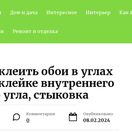
н
Дом и дача
Интересное
Интерьер
Как 
ти
Ремонт и отделка
клеить обои в углах
клейке внутреннего
 угла, стыковка
Комментарии
Опубликовано
0
08.02.2024