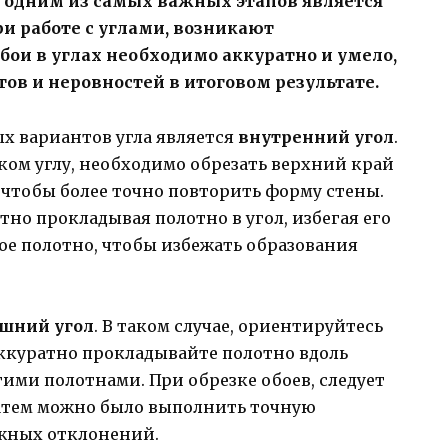
 одним из самых важных этапов является
ри работе с углами, возникают
бои в углах необходимо аккуратно и умело,
в и неровностей в итоговом результате.
х вариантов угла является
внутренний угол
.
ком углу, необходимо обрезать верхний край
, чтобы более точно повторить форму стены.
атно прокладывая полотно в угол, избегая его
е полотно, чтобы избежать образования
шний угол
. В таком случае, ориентируйтесь
 аккуратно прокладывайте полотно вдоль
гими полотнами. При обрезке обоев, следует
атем можно было выполнить точную
жных отклонений.