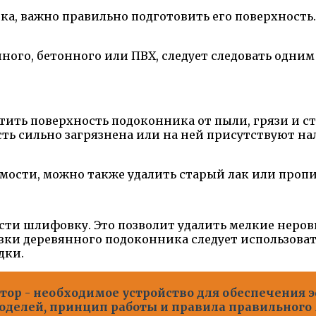
, важно правильно подготовить его поверхность. 
ого, бетонного или ПВХ, следует следовать одним
тить поверхность подоконника от пыли, грязи и с
сть сильно загрязнена или на ней присутствуют н
имости, можно также удалить старый лак или про
ти шлифовку. Это позволит удалить мелкие неровн
вки деревянного подоконника следует использова
дки.
ор - необходимое устройство для обеспечения 
моделей, принцип работы и правила правильног