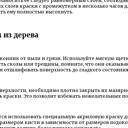
Наносить ее следует равномерным слоем, соблюда
х слоев краски с промежутком в несколько часов д
ть ему полностью высохнуть.
 из дерева
конник от пыли и грязи. Используйте мягкую щетк
ть сколы или трещины, помните, что они оказыва
м отшлифовать поверхность до гладкого состояния
верхности, необходимо плотно закрыть их малярно
ь краски. Это позволит избежать нежелательных п
ся использовать специальную акриловую краску для
размером кисти в зависимости от размеров подоко
может достичь более точного результата.