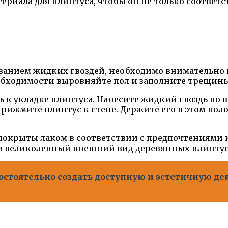
ериала для плинтуса, чтобы он не только соответс
ванием жидких гвоздей, необходимо внимательно п
еобходимости выровняйте пол и заполните трещины
 к укладке плинтуса. Нанесите жидкий гвоздь по 
прижмите плинтус к стене. Держите его в этом пол
окрыты лаком в соответствии с предпочтениями 
 и великолепный внешний вид деревянных плинтус
мостоятельно создать доступную и эстетичную д