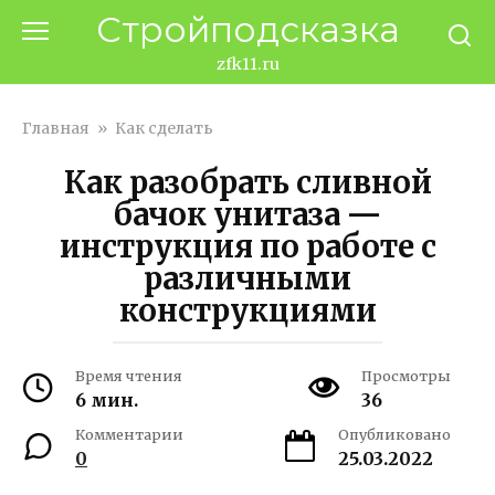
Перейти
Стройподсказка
к
контенту
zfk11.ru
Главная
»
Как сделать
Как разобрать сливной
бачок унитаза —
инструкция по работе с
различными
конструкциями
Время чтения
Просмотры
6 мин.
36
Комментарии
Опубликовано
0
25.03.2022