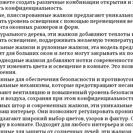
можете создать различные комбинации открытия и 
ть конфиденциальность.
ые, плиссированные жалюзи предлагают уникально
ать уровень освещения с помощью перемещения ве
нта оконных размеров и форм.
урального дерева, эти жалюзи добавляют теплоты 
ть освещение, поддерживать желаемую температур
ьные жалюзи и рулонные жалюзи, эта модель предл
т для больших окон и легко могут закрывать их 
диодные жалюзи добавляют нотки современности
ут изменять цвета и освещение в комнате. Это поз
оения.
анные для обеспечения безопасности и противоуг
альные механизмы, которые предотвращают неса
вают вентиляцию и повышенный уровень безопасн
и воздуха, сохраняя при этом конфиденциальность
ных штор и современных жалюзи, эти уникальные 
аш интерьер. Они позволяют регулировать проник
лагают широкий выбор цветов, узоров и фактур. О
 в комнате. Подходят для любого интерьера и ок
анные для защиты от солнечных лучей, эти жалюз