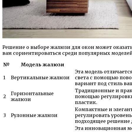
Решение о выборе жалюзи для окон может оказат
вам сориентироваться среди популярных моделе
№
Модель жалюзи
Эта модель отличаетс
1
Вертикальные жалюзи
света с помощью пово
вариант под стиль ва
Традиционные и прак
Горизонтальные
2
помощью регулировки 
жалюзи
пластик.
Компактные и элеган
3
Рулонные жалюзи
регулировать уровень
подходящее решение 
Эта инновационная мо