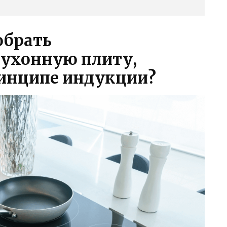
обрать
кухонную плиту,
инципе индукции?