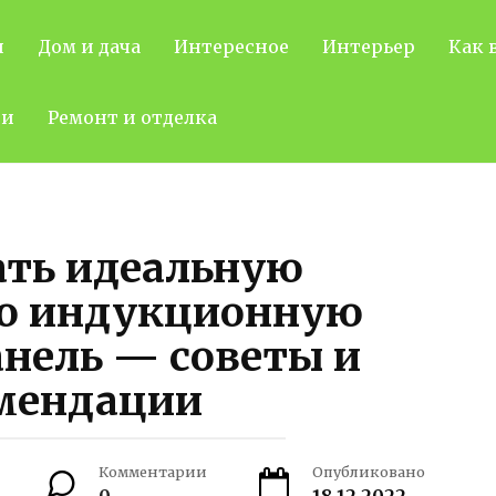
н
Дом и дача
Интересное
Интерьер
Как 
ти
Ремонт и отделка
ать идеальную
ю индукционную
нель — советы и
мендации
Комментарии
Опубликовано