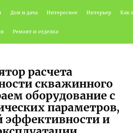
н
Дом и дача
Интересное
Интерьер
Как 
ти
Ремонт и отделка
ятор расчета
ности скважинного
аем оборудование с
ических параметров,
й эффективности и
эксплуатации