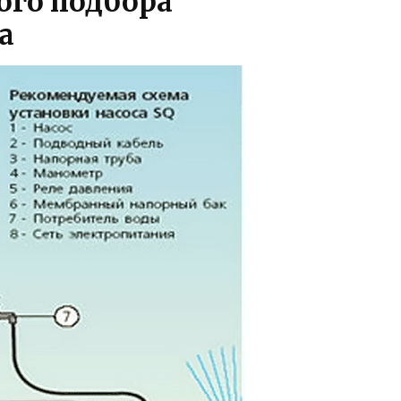
ого подбора
а