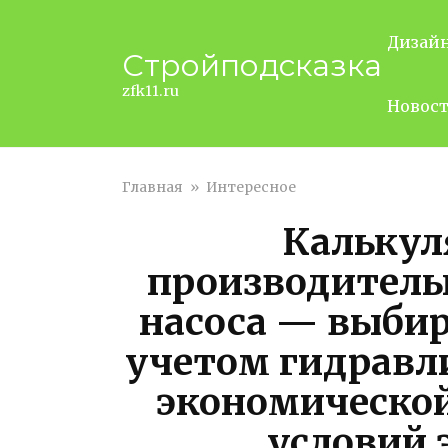
Перейти
к
Дизай
Стройподсказка
контенту
zfk11.ru
Новос
Главная
»
Интересное
Калькул
производитель
насоса — выбир
учетом гидравл
экономическо
условий 