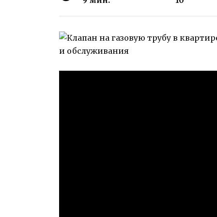
9 мин.
10