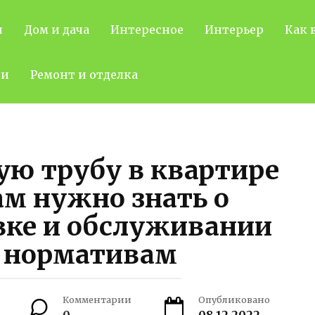
н
Дом и дача
Интересное
Интерьер
Как 
ти
Ремонт и отделка
ую трубу в квартире
ам нужно знать о
вке и обслуживании
о нормативам
Комментарии
Опубликовано