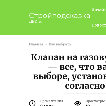
Перейти
к
Дизай
Стройподсказка
контенту
zfk11.ru
Новос
Главная
»
Как выбрать
Клапан на газов
— все, что в
выборе, устано
согласн
Время чтения
Просмотры