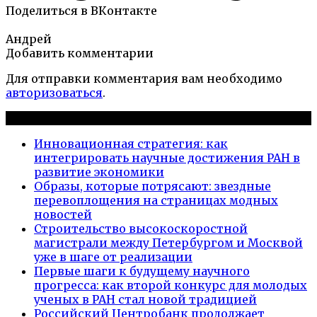
Поделиться в ВКонтакте
Андрей
Добавить комментарии
Для отправки комментария вам необходимо
авторизоваться
.
Новые публикации
Инновационная стратегия: как
интегрировать научные достижения РАН в
развитие экономики
Образы, которые потрясают: звездные
перевоплощения на страницах модных
новостей
Строительство высокоскоростной
магистрали между Петербургом и Москвой
уже в шаге от реализации
Первые шаги к будущему научного
прогресса: как второй конкурс для молодых
ученых в РАН стал новой традицией
Российский Центробанк продолжает