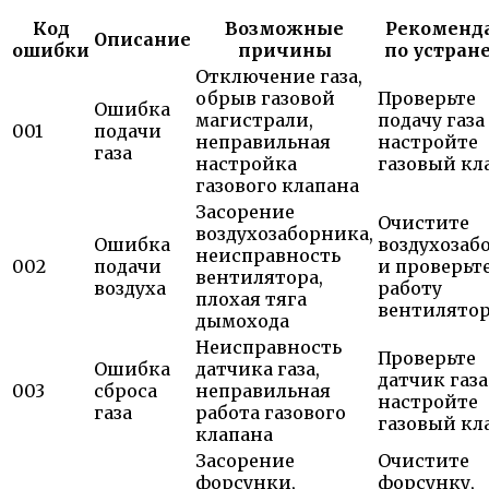
Код
Возможные
Рекоменд
Описание
ошибки
причины
по устран
Отключение газа,
обрыв газовой
Проверьте
Ошибка
магистрали,
подачу газа
001
подачи
неправильная
настройте
газа
настройка
газовый кл
газового клапана
Засорение
Очистите
воздухозаборника,
Ошибка
воздухозаб
неисправность
002
подачи
и проверьт
вентилятора,
воздуха
работу
плохая тяга
вентилято
дымохода
Неисправность
Проверьте
Ошибка
датчика газа,
датчик газа
003
сброса
неправильная
настройте
газа
работа газового
газовый кл
клапана
Засорение
Очистите
форсунки,
форсунку,