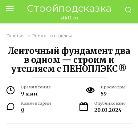
Перейти
Стройподсказка
к
контенту
zfk11.ru
Главная
»
Ремонт и отделка
Ленточный фундамент два
в одном — строим и
утепляем с ПЕНОПЛЭКС®
Время чтения
Просмотры
9 мин.
59
Комментарии
Опубликовано
0
20.03.2024