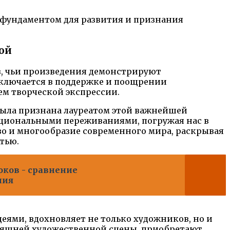
 фундаментом для развития и признания
ой
в, чьи произведения демонстрируют
аключается в поддержке и поощрении
ем творческой экспрессии.
 была признана лауреатом этой важнейшей
оциональными переживаниями, погружая нас в
во и многообразие современного мира, раскрывая
тью.
ков - сравнение
ния
ями, вдохновляет не только художников, но и
дняшней художественной сцены, приобретают