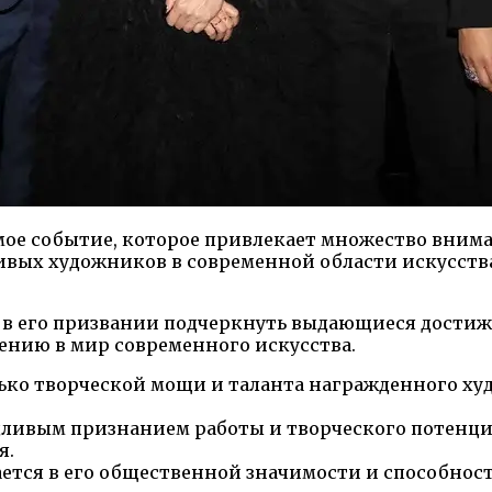
мое событие, которое привлекает множество внима
ливых художников в современной области искусст
 в его призвании подчеркнуть выдающиеся достижен
ению в мир современного искусства.
ько творческой мощи и таланта награжденного худ
ливым признанием работы и творческого потенциа
я.
ется в его общественной значимости и способнос