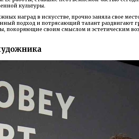
менной культуры.
жных наград в искусстве, прочно заняла свое мест
онный подход и потрясающий талант раздвигают 
ры, покоряющие своим смыслом и эстетическим во
 художника