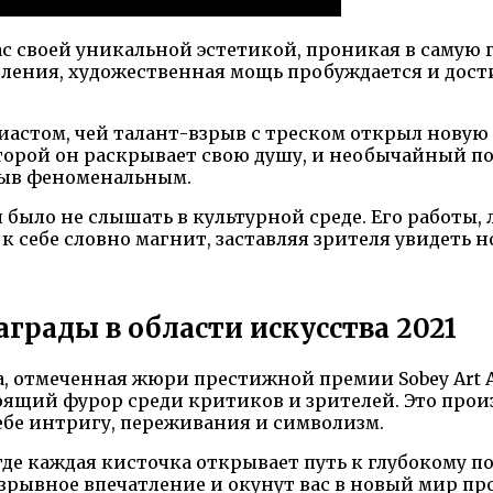
с своей уникальной эстетикой, проникая в самую 
вления, художественная мощь пробуждается и дост
иастом, чей талант-взрыв с треском открыл новую 
которой он раскрывает свою душу, и необычайный
орыв феноменальным.
зя было не слышать в культурной среде. Его работ
 себе словно магнит, заставляя зрителя увидеть н
грады в области искусства 2021
, отмеченная жюри престижной премии Sobey Art A
тоящий фурор среди критиков и зрителей. Это про
бе интригу, переживания и символизм.
где каждая кисточка открывает путь к глубокому 
зрывное впечатление и окунут вас в новый мир 