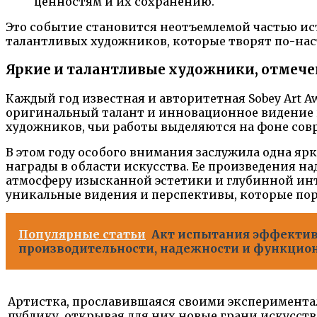
ценностям и их сохранению.
Это событие становится неотъемлемой частью ис
талантливых художников, которые творят по-на
Яркие и талантливые художники, отмече
Каждый год известная и авторитетная Sobey Art
оригинальный талант и инновационное видение и
художников, чьи работы выделяются на фоне сов
В этом году особого внимания заслужила одна яр
награды в области искусства. Ее произведения 
атмосферу изысканной эстетики и глубинной инт
уникальные видения и перспективы, которые по
Популярные статьи
Акт испытания эффективн
производительности, надежности и функцион
Артистка, прославившаяся своими эксперимента
публику, открывая для них новые грани искусст