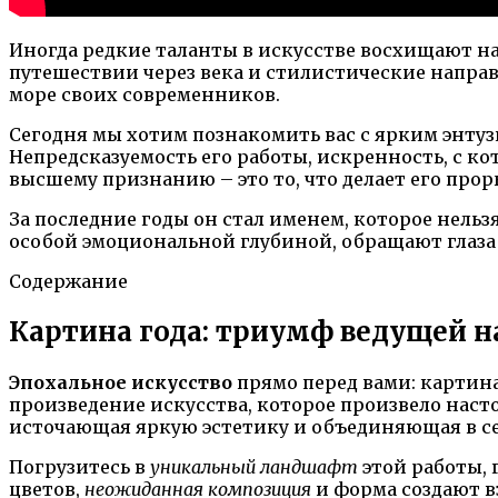
Иногда редкие таланты в искусстве восхищают на
путешествии через века и стилистические напра
море своих современников.
Сегодня мы хотим познакомить вас с ярким энтуз
Непредсказуемость его работы, искренность, с 
высшему признанию – это то, что делает его пр
За последние годы он стал именем, которое нель
особой эмоциональной глубиной, обращают глаза к
Содержание
Картина года: триумф ведущей на
Эпохальное искусство
прямо перед вами: картина
произведение искусства, которое произвело нас
источающая яркую эстетику и объединяющая в се
Погрузитесь в
уникальный ландшафт
этой работы, 
цветов,
неожиданная композиция
и форма создают в