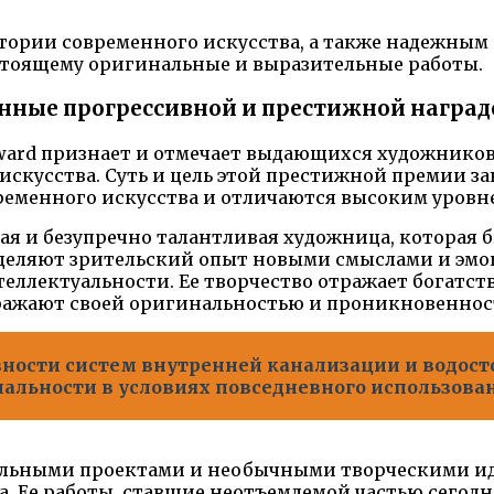
тории современного искусства, а также надежным
стоящему оригинальные и выразительные работы.
нные прогрессивной и престижной наград
 Award признает и отмечает выдающихся художнико
скусства. Суть и цель этой престижной премии з
ременного искусства и отличаются высоким уровн
кая и безупречно талантливая художница, которая
наделяют зрительский опыт новыми смыслами и эм
еллектуальности. Ее творчество отражает богатст
ражают своей оригинальностью и проникновеннос
ости систем внутренней канализации и водосто
альности в условиях повседневного использова
льными проектами и необычными творческими иде
ва. Ее работы, ставшие неотъемлемой частью сего