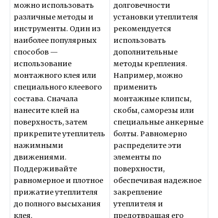
можно использовать
долговечности
различные методы и
установки утеплителя
инструменты. Один из
рекомендуется
наиболее популярных
использовать
способов —
дополнительные
использование
методы крепления.
монтажного клея или
Например, можно
специального клеевого
применить
состава. Сначала
монтажные клипсы,
нанесите клей на
скобы, саморезы или
поверхность, затем
специальные анкерные
прикрепите утеплитель
болты. Равномерно
нажимными
распределите эти
движениями.
элементы по
Поддерживайте
поверхности,
равномерное и плотное
обеспечивая надежное
прижатие утеплителя
закрепление
до полного высыхания
утеплителя и
клея.
предотвращая его