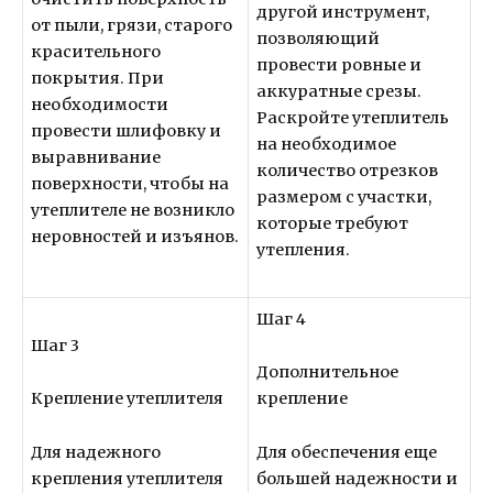
другой инструмент,
от пыли, грязи, старого
позволяющий
красительного
провести ровные и
покрытия. При
аккуратные срезы.
необходимости
Раскройте утеплитель
провести шлифовку и
на необходимое
выравнивание
количество отрезков
поверхности, чтобы на
размером с участки,
утеплителе не возникло
которые требуют
неровностей и изъянов.
утепления.
Шаг 4
Шаг 3
Дополнительное
Крепление утеплителя
крепление
Для надежного
Для обеспечения еще
крепления утеплителя
большей надежности и