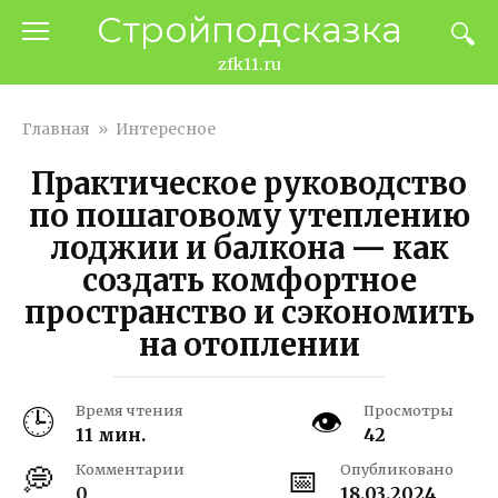
Перейти
Стройподсказка
к
контенту
zfk11.ru
Главная
»
Интересное
Практическое руководство
по пошаговому утеплению
лоджии и балкона — как
создать комфортное
пространство и сэкономить
на отоплении
Время чтения
Просмотры
11 мин.
42
Комментарии
Опубликовано
0
18.03.2024