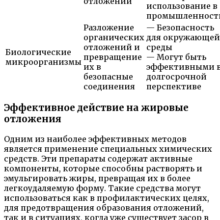
отложений
использование в
промышленност
Разложение
— Безопасность
органических
для окружающей
отложений и
среды
Биологические
превращение
— Могут быть
микроорганизмы
их в
эффективными 
безопасные
долгосрочной
соединения
перспективе
Эффективное действие на жировые
отложения
Одним из наиболее эффективных методов
является применение специальных химических
средств. Эти препараты содержат активные
компоненты, которые способны растворять и
эмульгировать жиры, превращая их в более
легкоудаляемую форму. Такие средства могут
использоваться как в профилактических целях,
для предотвращения образования отложений,
так и в ситуациях, когда уже существует засор в