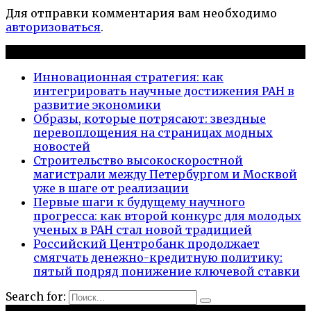
Для отправки комментария вам необходимо
авторизоваться
.
Новые публикации
Инновационная стратегия: как
интегрировать научные достижения РАН в
развитие экономики
Образы, которые потрясают: звездные
перевоплощения на страницах модных
новостей
Строительство высокоскоростной
магистрали между Петербургом и Москвой
уже в шаге от реализации
Первые шаги к будущему научного
прогресса: как второй конкурс для молодых
ученых в РАН стал новой традицией
Российский Центробанк продолжает
смягчать денежно-кредитную политику:
пятый подряд понижение ключевой ставки
Search for: