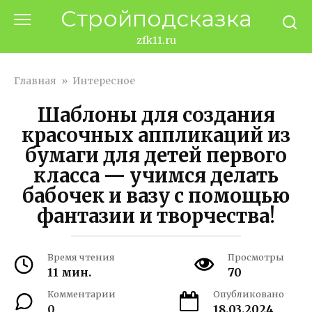
Перейти
Стройподсказка
к
контенту
zfk11.ru
Главная
»
Интересное
Шаблоны для создания
красочных аппликаций из
бумаги для детей первого
класса — учимся делать
бабочек и вазу с помощью
фантазии и творчества!
Время чтения
Просмотры
11 мин.
70
Комментарии
Опубликовано
0
18.03.2024