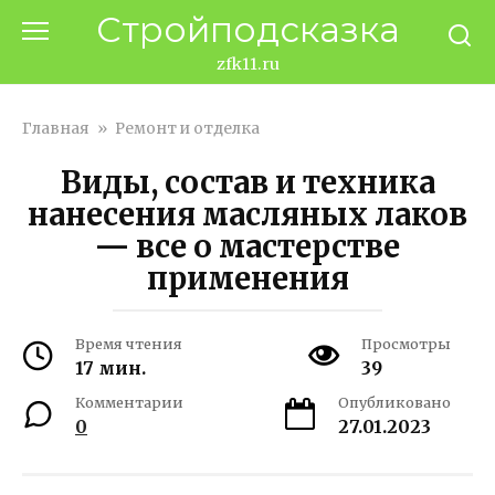
Перейти
Стройподсказка
к
контенту
zfk11.ru
Главная
»
Ремонт и отделка
Виды, состав и техника
нанесения масляных лаков
— все о мастерстве
применения
Время чтения
Просмотры
17 мин.
39
Комментарии
Опубликовано
0
27.01.2023