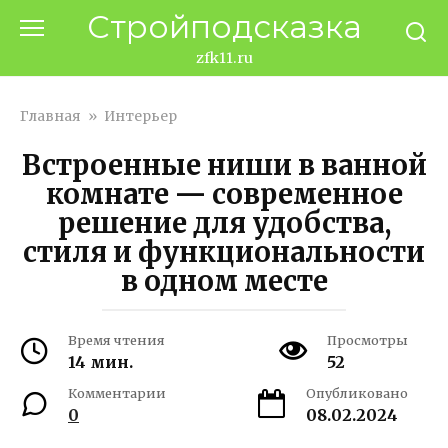
Перейти
Стройподсказка
к
контенту
zfk11.ru
Главная
»
Интерьер
Встроенные ниши в ванной
комнате — современное
решение для удобства,
стиля и функциональности
в одном месте
Время чтения
Просмотры
14 мин.
52
Комментарии
Опубликовано
0
08.02.2024