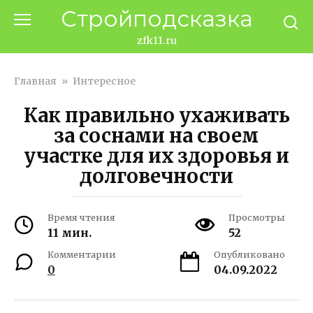
Перейти
Стройподсказка
к
контенту
zfk11.ru
Главная
»
Интересное
Как правильно ухаживать
за соснами на своем
участке для их здоровья и
долговечности
Время чтения
Просмотры
11 мин.
52
Комментарии
Опубликовано
0
04.09.2022