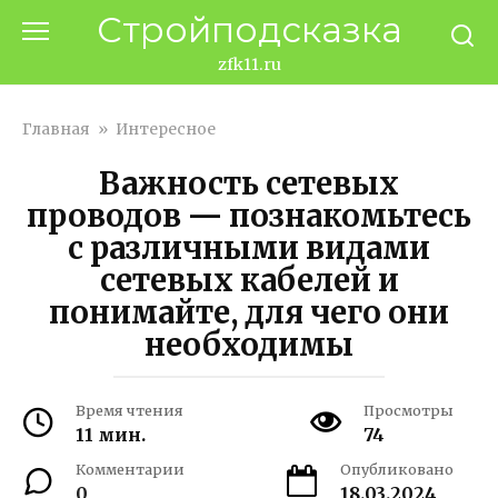
Перейти
Стройподсказка
к
контенту
zfk11.ru
Главная
»
Интересное
Важность сетевых
проводов — познакомьтесь
с различными видами
сетевых кабелей и
понимайте, для чего они
необходимы
Время чтения
Просмотры
11 мин.
74
Комментарии
Опубликовано
0
18.03.2024